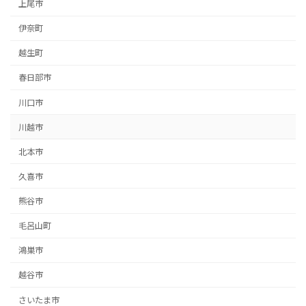
上尾市
伊奈町
越生町
春日部市
川口市
川越市
北本市
久喜市
熊谷市
毛呂山町
鴻巣市
越谷市
さいたま市