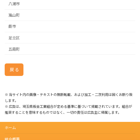
八潮市
嵐山町
蕨市
足立区
五霞町
戻る
※ 当サイト内の画像・テキストの無断転載、および加工・二次利用は固くお断り致
します。
※ 広告は、埼玉県板金工業組合が定める基準に基づいて掲載されています。組合が
推奨することを意味するものではなく、一切の責任は広告主に帰属します。
ホーム
組合概要