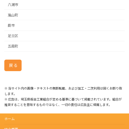
八潮市
嵐山町
蕨市
足立区
五霞町
戻る
※ 当サイト内の画像・テキストの無断転載、および加工・二次利用は固くお断り致
します。
※ 広告は、埼玉県板金工業組合が定める基準に基づいて掲載されています。組合が
推奨することを意味するものではなく、一切の責任は広告主に帰属します。
ホーム