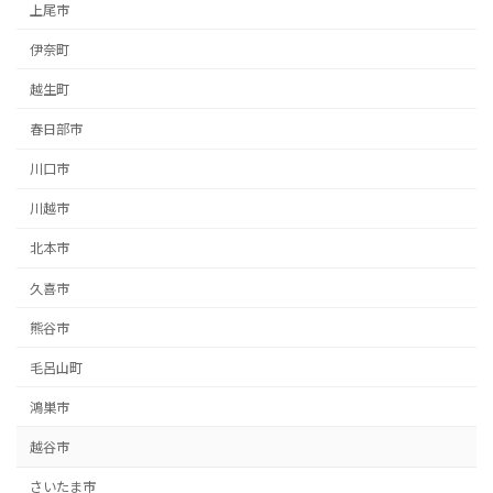
上尾市
伊奈町
越生町
春日部市
川口市
川越市
北本市
久喜市
熊谷市
毛呂山町
鴻巣市
越谷市
さいたま市