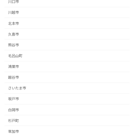
川口市
川越市
北本市
久喜市
熊谷市
毛呂山町
鴻巣市
越谷市
さいたま市
坂戸市
白岡市
杉戸町
草加市