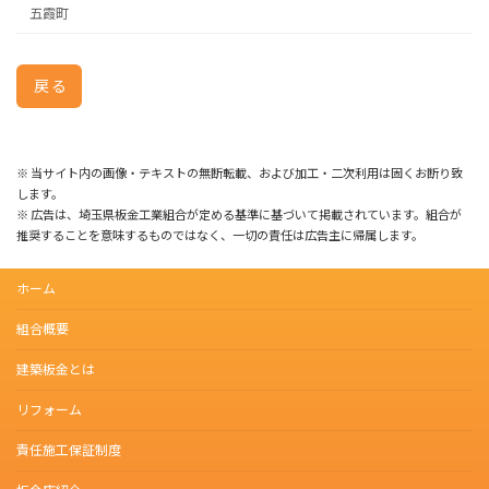
五霞町
戻る
※ 当サイト内の画像・テキストの無断転載、および加工・二次利用は固くお断り致
します。
※ 広告は、埼玉県板金工業組合が定める基準に基づいて掲載されています。組合が
推奨することを意味するものではなく、一切の責任は広告主に帰属します。
ホーム
組合概要
建築板金とは
リフォーム
責任施工保証制度