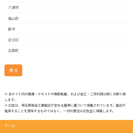
八潮市
嵐山町
蕨市
足立区
五霞町
戻る
※ 当サイト内の画像・テキストの無断転載、および加工・二次利用は固くお断り致
します。
※ 広告は、埼玉県板金工業組合が定める基準に基づいて掲載されています。組合が
推奨することを意味するものではなく、一切の責任は広告主に帰属します。
ホーム