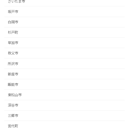
さいたま市
坂戸市
白岡市
杉戸町
草加市
秩父市
所沢市
新座市
飯能市
東松山市
深谷市
三郷市
宮代町