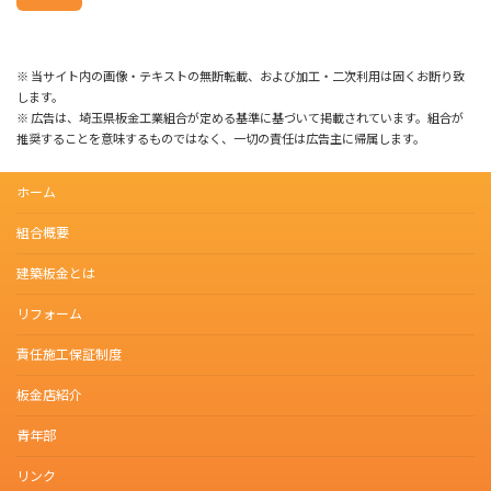
※ 当サイト内の画像・テキストの無断転載、および加工・二次利用は固くお断り致
します。
※ 広告は、埼玉県板金工業組合が定める基準に基づいて掲載されています。組合が
推奨することを意味するものではなく、一切の責任は広告主に帰属します。
ホーム
組合概要
建築板金とは
リフォーム
責任施工保証制度
板金店紹介
青年部
リンク