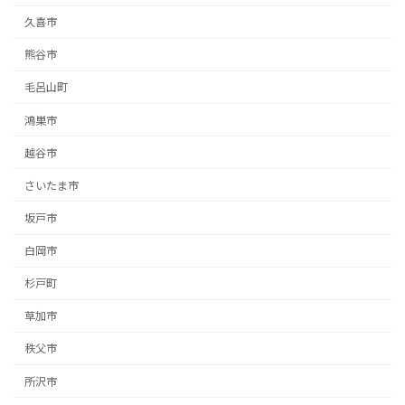
久喜市
熊谷市
毛呂山町
鴻巣市
越谷市
さいたま市
坂戸市
白岡市
杉戸町
草加市
秩父市
所沢市