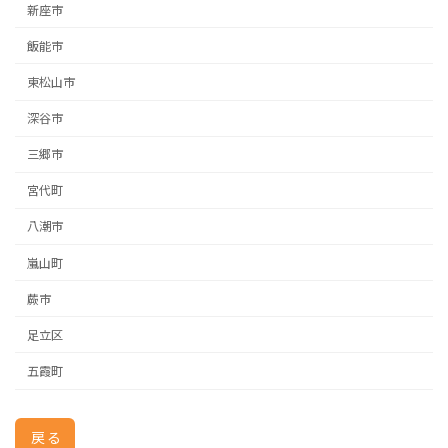
新座市
飯能市
東松山市
深谷市
三郷市
宮代町
八潮市
嵐山町
蕨市
足立区
五霞町
戻る