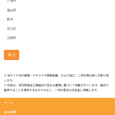
八潮市
嵐山町
蕨市
足立区
五霞町
戻る
※ 当サイト内の画像・テキストの無断転載、および加工・二次利用は固くお断り致
します。
※ 広告は、埼玉県板金工業組合が定める基準に基づいて掲載されています。組合が
推奨することを意味するものではなく、一切の責任は広告主に帰属します。
ホーム
組合概要