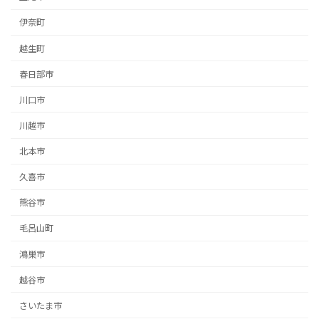
伊奈町
越生町
春日部市
川口市
川越市
北本市
久喜市
熊谷市
毛呂山町
鴻巣市
越谷市
さいたま市