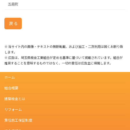
五霞町
戻る
※ 当サイト内の画像・テキストの無断転載、および加工・二次利用は固くお断り致
します。
※ 広告は、埼玉県板金工業組合が定める基準に基づいて掲載されています。組合が
推奨することを意味するものではなく、一切の責任は広告主に帰属します。
ホーム
組合概要
建築板金とは
リフォーム
責任施工保証制度