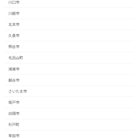
川口市
川越市
北本市
久喜市
熊谷市
毛呂山町
鴻巣市
越谷市
さいたま市
坂戸市
白岡市
杉戸町
草加市