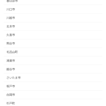
春日部市
川口市
川越市
北本市
久喜市
熊谷市
毛呂山町
鴻巣市
越谷市
さいたま市
坂戸市
白岡市
杉戸町