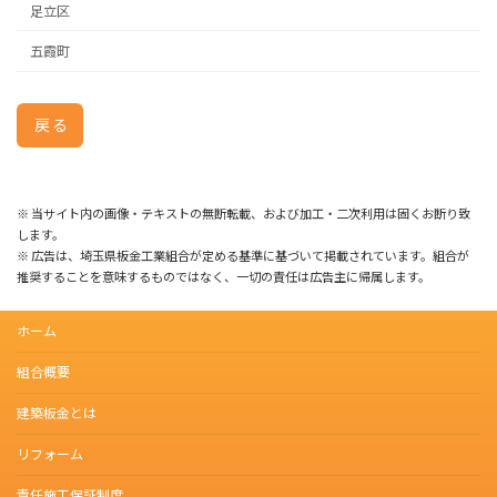
足立区
五霞町
戻る
※ 当サイト内の画像・テキストの無断転載、および加工・二次利用は固くお断り致
します。
※ 広告は、埼玉県板金工業組合が定める基準に基づいて掲載されています。組合が
推奨することを意味するものではなく、一切の責任は広告主に帰属します。
ホーム
組合概要
建築板金とは
リフォーム
責任施工保証制度