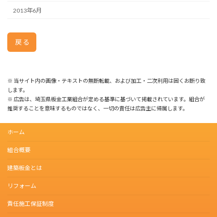
2013年6月
戻る
※ 当サイト内の画像・テキストの無断転載、および加工・二次利用は固くお断り致
します。
※ 広告は、埼玉県板金工業組合が定める基準に基づいて掲載されています。組合が
推奨することを意味するものではなく、一切の責任は広告主に帰属します。
ホーム
組合概要
建築板金とは
リフォーム
責任施工保証制度