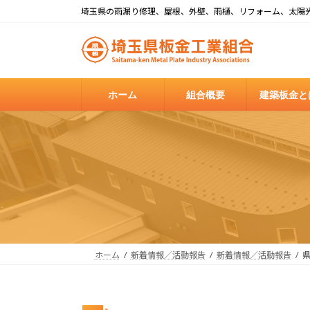
コ
ナ
埼玉県の雨漏り修理、屋根、外壁、雨樋、リフォーム、太陽
ン
ビ
テ
ゲ
ン
ー
ツ
シ
へ
ョ
ホーム
組合概要
建築板金と
ス
ン
キ
に
ッ
移
プ
動
ホーム
新着情報／活動報告
新着情報／活動報告
県