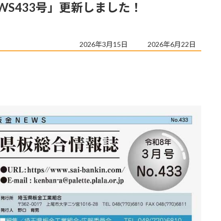
WS433号」更新しました！
最
2026年3月15日
2026年6月22日
終
更
新
日
時
: