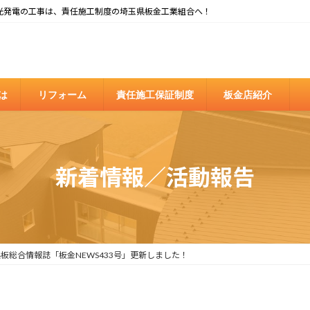
光発電の工事は、責任施工制度の埼玉県板金工業組合へ！
は
リフォーム
責任施工保証制度
板金店紹介
新着情報／活動報告
板総合情報誌「板金NEWS433号」更新しました！