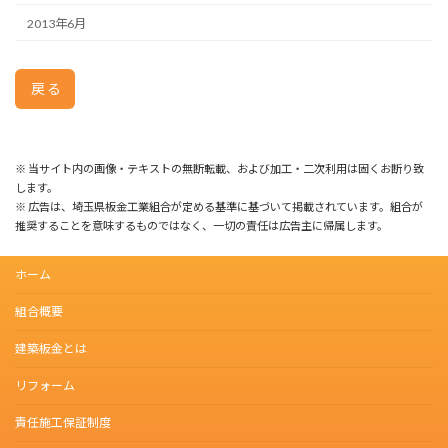
2013年6月
戻る
※ 当サイト内の画像・テキストの無断転載、および加工・二次利用は固くお断り致
します。
※ 広告は、埼玉県板金工業組合が定める基準に基づいて掲載されています。組合が
推奨することを意味するものではなく、一切の責任は広告主に帰属します。
ホーム
組合概要
建築板金とは
リフォーム
責任施工保証制度