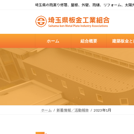
コ
ナ
埼玉県の雨漏り修理、屋根、外壁、雨樋、リフォーム、太陽
ン
ビ
テ
ゲ
ン
ー
ツ
シ
へ
ョ
ホーム
組合概要
建築板金と
ス
ン
キ
に
ッ
移
プ
動
ホーム
新着情報／活動報告
2023年1月