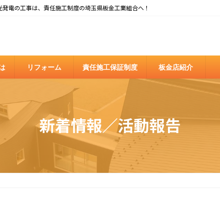
光発電の工事は、責任施工制度の埼玉県板金工業組合へ！
は
リフォーム
責任施工保証制度
板金店紹介
新着情報／活動報告