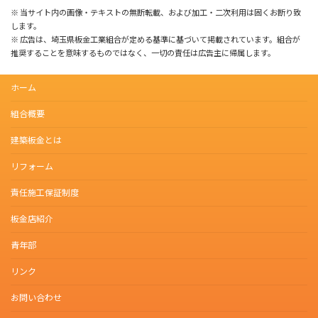
※ 当サイト内の画像・テキストの無断転載、および加工・二次利用は固くお断り致
します。
※ 広告は、埼玉県板金工業組合が定める基準に基づいて掲載されています。組合が
推奨することを意味するものではなく、一切の責任は広告主に帰属します。
ホーム
組合概要
建築板金とは
リフォーム
責任施工保証制度
板金店紹介
青年部
リンク
お問い合わせ