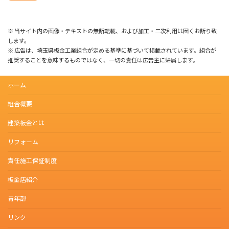
※ 当サイト内の画像・テキストの無断転載、および加工・二次利用は固くお断り致
します。
※ 広告は、埼玉県板金工業組合が定める基準に基づいて掲載されています。組合が
推奨することを意味するものではなく、一切の責任は広告主に帰属します。
ホーム
組合概要
建築板金とは
リフォーム
責任施工保証制度
板金店紹介
青年部
リンク